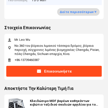
Πιστοποίηση
I S O 9001
Δείτε περισσότερων
Στοιχεία Επικοινωνίας
Mr. Leo Wu
No.360 του βόρειου λιμανιού τέσσερα δρόμος, βόρεια
περιοχή, σύγχρονος λιμένας βιομηχανίας Chengdu, Pixian,
πόλη Chengdu, Sichuan επαρχία, Κίνα.
+86-13739460387
Επικοινωνήστε
Αποκτήστε Την Καλύτερη Τιμή Για
Κλειδώσιμο MDF βαρέων καθηκόντων
κιβώτιο ταξιδιού σκυλιών αργιλίου για το