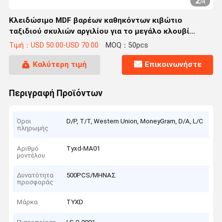
2
/
4
Κλειδώσιμο MDF βαρέων καθηκόντων κιβώτιο
ταξιδιού σκυλιών αργιλίου για το μεγάλο κλουβί
μεταφορών αυτοκινήτων σκυλιών
Τιμή：USD 50.00-USD 70.00
MOQ：50pcs
Καλύτερη τιμή
Επικοινωνήστε
Περιγραφή Προϊόντων
Όροι
D/P, T/T, Western Union, MoneyGram, D/A, L/C
πληρωμής
Αριθμό
Tyxd-MA01
μοντέλου
Δυνατότητα
500PCS/ΜΗΝΑΣ
προσφοράς
Μάρκα
TYXD