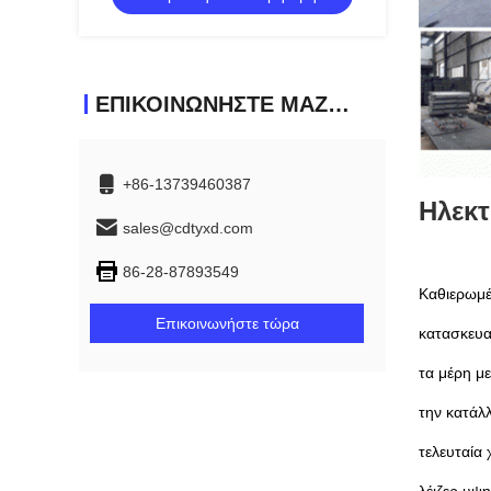
ΕΠΙΚΟΙΝΩΝΉΣΤΕ ΜΑΖΊ ΜΑΣ
+86-13739460387
Ηλεκτ
sales@cdtyxd.com
86-28-87893549
Καθιερωμέ
Επικοινωνήστε τώρα
κατασκευα
τα μέρη μ
την κατάλ
τελευταία
λέιζερ υψ