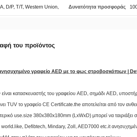
, D/P, T/T, Western Union,
Δυνατότητα προσφοράς
10
αφή του προϊόντος
 ανησυχημένο γραφείο AED με το φως στροβοσκόπιων | Defi
ίναι κατασκευαστής του γραφείου AED, σημάδι AED, υποστήρ
ίνει TUV το γραφείο CE Certificate.the αποτελείται από τον ανθε
τερικό use.size 380x380x180mm (LxWxD) μπορεί να ταιριάξει στο
 world.like, Defibtech, Mindary, Zoll, AED7000 etc.it ανησυχημ