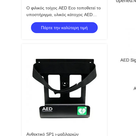
opened.4
Ο φιλικός τοίχος AED Eco τοποθετεί το
υποστήριγμα, υλικός κάτοχος AED
μετάλλων
Πάρτε την καλύτερη τιμή
Ανθεκτικό SP1 ι-μαξιλαριών