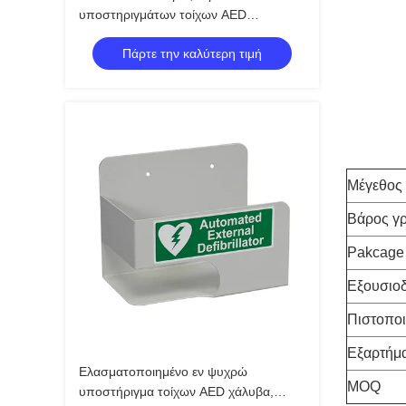
υποστηριγμάτων τοίχων AED
Defibrillator συμβατό CE
Πάρτε την καλύτερη τιμή
πιστοποιημένο
Μέγεθος 
Βάρος γ
Pakcage
Εξουσιο
Πιστοποι
Εξαρτήμ
Ελασματοποιημένο εν ψυχρώ
MOQ
υποστήριγμα τοίχων AED χάλυβα,