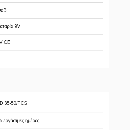
0dB
αταρία 9V
V CE
D 35-50/PCS
5 εργάσιμες ημέρες