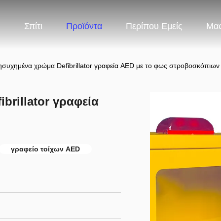
Σπίτι
Προϊόντα
Περίπου Εμείς
Μας
νησυχημένα χρώμα Defibrillator γραφεία AED με το φως στροβοσκόπιων
brillator γραφεία
γραφείο τοίχων AED