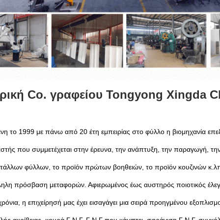
ρική Co. γραφείου Tongyong Xingda C
νη το 1999 με πάνω από 20 έτη εμπειρίας στο φύλλο η βιομηχανία επεξ
στής που συμμετέχεται στην έρευνα, την ανάπτυξη, την παραγωγή, την
ετάλλων φύλλων, το προϊόν πρώτων βοηθειών, το προϊόν κουζινών κ.λπ
ληλη πρόσβαση μεταφορών. Αφιερωμένος έως αυστηρός ποιοτικός έλεγ
 χρόνια, η επιχείρησή μας έχει εισαγάγει μια σειρά προηγμένου εξοπλ
ηλής ακρίβειας, κουρά Γ Ν Γ, Γ Ν Γ που κάμπτει, σφράγιση Γ Ν Γ, συγ