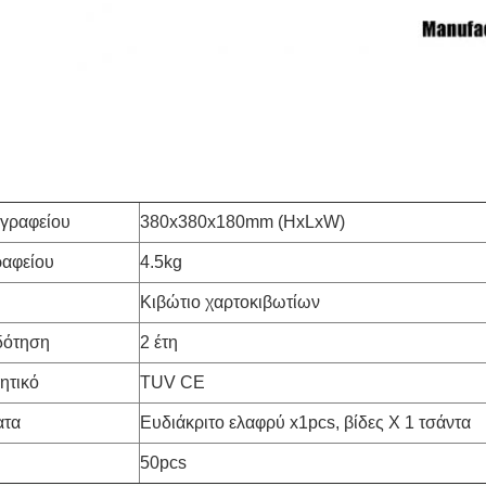
γραφείου
380x380x180mm (HxLxW)
ραφείου
4.5kg
Κιβώτιο χαρτοκιβωτίων
δότηση
2 έτη
ητικό
TUV CE
ατα
Ευδιάκριτο ελαφρύ x1pcs, βίδες Χ 1 τσάντα
50pcs