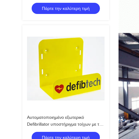
Defibrillator υποστήριγμα τοίχων AED
Πάρτε την καλύτερη τιμή
πρώτων βοηθειών ασφάλειας
Αυτοματοποιημένο εξωτερικό
Defibrillator υποστήριγμα τοίχων με το
διευθετήσιμο λουρί καθορισμού
Πάρτε την καλύτερη τιμή