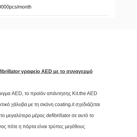
0000pcs/month
brillator γραφείο AED με το συναγερμό
ιγμα AED, το προϊόν απάντησης Kit.the AED
κτικό χάλυβα με τη σκόνη coating.it σχεδιάζεται
 μεγαλύτερο μέρος defibrillator σε αυτό το
ένος πότε η πόρτα είναι τρύπες μεγέθους