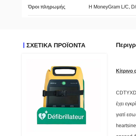
Όροι πληρωμής
Η MoneyGram L/C, D/A
Περιγρ
ΣΧΕΤΙΚΑ ΠΡΟΪΟΝΤΑ
Κίτρινο
CDTYXD ε
έχει εγκρ
γιατί εσω
heartsine