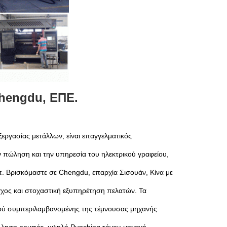
hengdu, ΕΠΕ.
εργασίας μετάλλων, είναι επαγγελματικός
 πώληση και την υπηρεσία του ηλεκτρικού γραφείου,
. Βρισκόμαστε σε Chengdu, επαρχία Σισουάν, Κίνα με
χος και στοχαστική εξυπηρέτηση πελατών. Τα
ισμού συμπεριλαμβανομένης της τέμνουσας μηχανής
κόλληση ρομπότ, υψηλή Punching τόνου μηχανή,