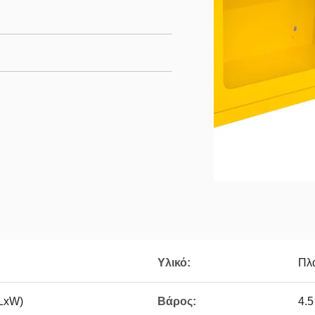
Υλικό:
Πλα
LxW)
Βάρος:
4.5