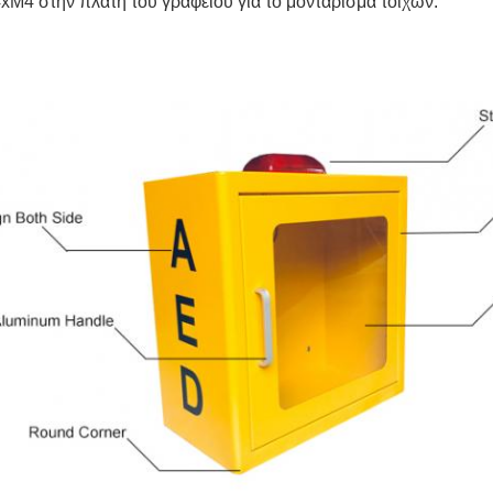
xM4 στην πλάτη του γραφείου για το μοντάρισμα τοίχων.