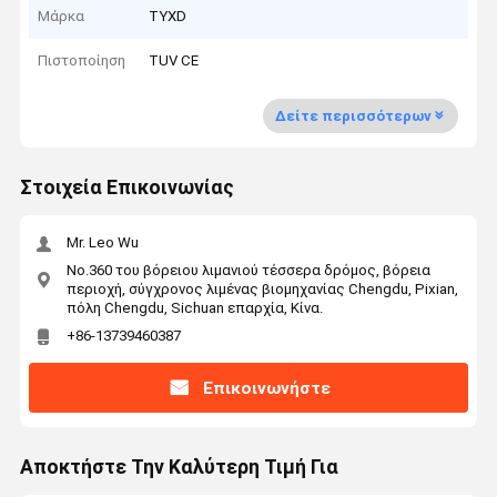
Μάρκα
TYXD
Πιστοποίηση
TUV CE
Δείτε περισσότερων
Στοιχεία Επικοινωνίας
Mr. Leo Wu
No.360 του βόρειου λιμανιού τέσσερα δρόμος, βόρεια
περιοχή, σύγχρονος λιμένας βιομηχανίας Chengdu, Pixian,
πόλη Chengdu, Sichuan επαρχία, Κίνα.
+86-13739460387
Επικοινωνήστε
Αποκτήστε Την Καλύτερη Τιμή Για