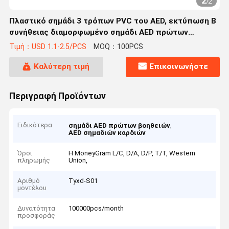
2
/
2
Πλαστικό σημάδι 3 τρόπων PVC του AED, εκτύπωση Β
συνήθειας διαμορφωμένο σημάδι AED πρώτων
βοηθειών
Τιμή：USD 1.1-2.5/PCS
MOQ：100PCS
Καλύτερη τιμή
Επικοινωνήστε
Περιγραφή Προϊόντων
Ειδικότερα
,
σημάδι AED πρώτων βοηθειών
AED σημαδιών καρδιών
Όροι
Η MoneyGram L/C, D/A, D/P, T/T, Western
πληρωμής
Union,
Αριθμό
Tyxd-S01
μοντέλου
Δυνατότητα
100000pcs/month
προσφοράς