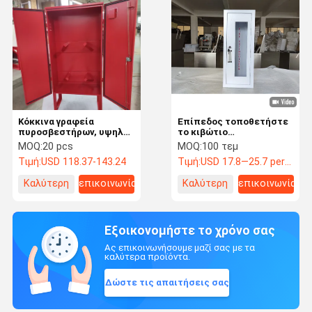
Κόκκινα γραφεία
Επίπεδος τοποθετήστε
πυροσβεστήρων, υψηλό
το κιβώτιο
γραφείο μανικών
πυροσβεστήρων,
MOQ:
20 pcs
MOQ:
100 τεμ
πυρκαγιάς διάρκειας
γραφεία
Τιμή:
USD 118.37-143.24
Τιμή:
USD 17.8—25.7 per piece
πυροσβεστήρων
ανοξείδωτου
Καλύτερη
επικοινωνία
Καλύτερη
επικοινωνία
τιμή
τιμή
Εξοικονομήστε το χρόνο σας
Ας επικοινωνήσουμε μαζί σας με τα
καλύτερα προϊόντα.
Δώστε τις απαιτήσεις σας