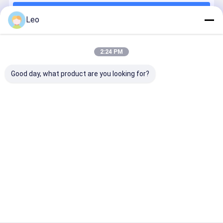
Να συνεχίσει
Leo
2:24 PM
Οι Κατηγορίες Μας
Good day, what product are you looking for?
Υπουργείο
γραφείο
κλουβί
Κουτί Σέλ
Εξωτερικών
πρώτων
σκυλιών
Αλόγου
βοηθειών
Αρχική
Περίπου
επαφή
Desktop
Σελίδα
εμείς
Site
Sitemap
Πολιτική απορρήτου