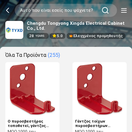
Chengdu Tongyong Xingda Electrical Cabinet
Co., Ltd.
28
5.0
Ελεγχμένος προμηθευτής
YEARS
Όλα Τα Προϊόντα
(255)
Ο πυροσβεστήρας
Γάντζος τοίχων
τοποθετεί, γάντζος
πυροσβεστήρων
τοίχων, υποστήριγμα
συνήθειας, κρεμάστρα
MOQ:
1000 τεμ
MOQ:
1000 τεμ