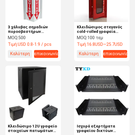
3 χάλυβας σημαδιών
Κλειδώσιμος στεγανός
πυροσβεστήρων
cold-rolled γραφεία
τρόπων/πλαστικό
χάλυβας
MOQ:
500
MOQ:
100 τεμ
αλουμινίου/τύπος
πυροσβεστήρων που
Τιμή:
USD 0.8-1.9 / pcs
Τιμή:
16.8USD—25.7USD
εγγράφου διαθέσιμος
γίνεται
Καλύτερη
επικοινωνία
Καλύτερη
επικοινωνία
τιμή
τιμή
Σπίτι
Προϊόντα
Περίπου
Γύρος
Εμείς
Εργοστασίων
Κλειδώσιμο 12U γραφείο
Ισχυρά εξαρτήματα
στοιχείων πατωμάτων
γραφείου δικτύων